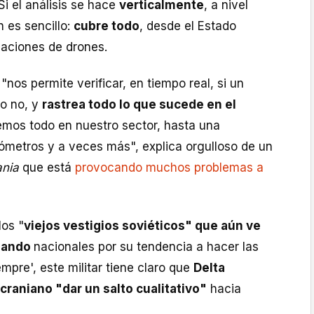
Si el análisis se hace
verticalmente
, a nivel
n es sencillo:
cubre todo
, desde el Estado
ulaciones de drones.
 "nos permite verificar, en tiempo real, si un
 o no, y
rastrea todo lo que sucede en el
emos todo en nuestro sector, hasta una
lómetros y a veces más", explica orgulloso de un
ania
que está
provocando muchos problemas a
los "
viejos vestigios soviéticos" que aún ve
mando
nacionales por su tendencia a hacer las
mpre', este militar tiene claro que
Delta
ucraniano "dar un salto cualitativo"
hacia