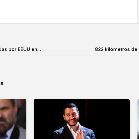
das por EEUU en...
822 kilómetros de 
os