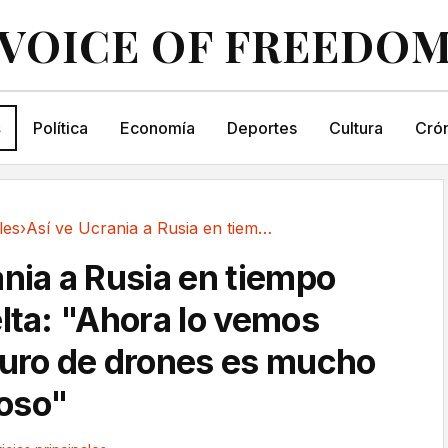
VOICE OF FREEDO
s
Política
Economía
Deportes
Cultura
Crón
les
›
Así ve Ucrania a Rusia en tiempo real con...
ania a Rusia en tiempo
elta: "Ahora lo vemos
muro de drones es mucho
oso"