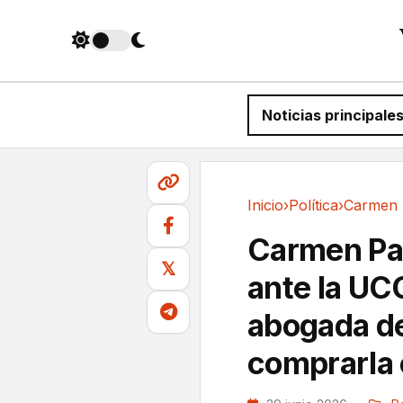
Noticias principale
Inicio
›
Política
›
Política
Carmen Pan
𝕏
ante la UC
abogada de
comprarla