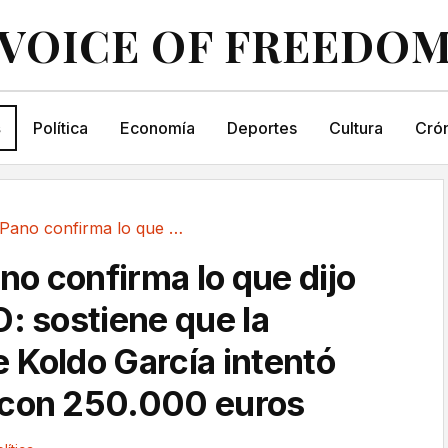
VOICE OF FREEDO
s
Política
Economía
Deportes
Cultura
Crón
Carmen Pano confirma lo que dijo ante la UCO:...
o confirma lo que dijo
O: sostiene que la
 Koldo García intentó
 con 250.000 euros