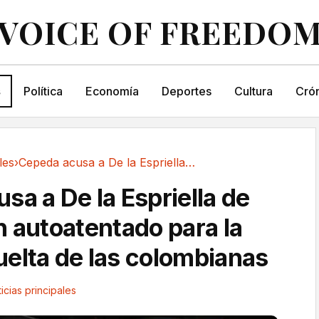
VOICE OF FREEDO
s
Política
Economía
Deportes
Cultura
Crón
les
›
Cepeda acusa a De la Espriella de preparar un...
sa a De la Espriella de
n autoatentado para la
elta de las colombianas
icias principales