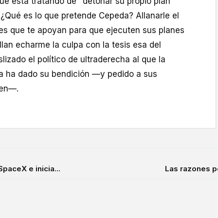
ue está tratando de "detonar su propio plan"
"¿Qué es lo que pretende Cepeda? Allanarle el
les que te apoyan para que ejecuten sus planes
llan echarme la culpa con la tesis esa del
lizado el político de ultraderecha al que la
ya ha dado su bendición —y pedido a sus
yen—.
paceX e inicia...
Las razones po