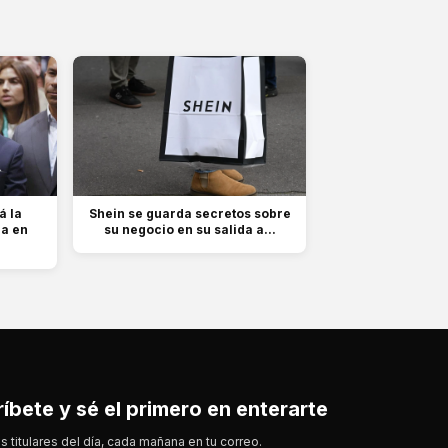
á la
Shein se guarda secretos sobre
a en
su negocio en su salida a...
íbete y sé el primero en enterarte
s titulares del día, cada mañana en tu correo.