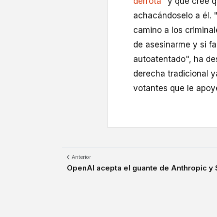
derrota
" y que cree q
achacándoselo a él. 
camino a los crimina
de asesinarme y si fa
autoatentado", ha des
derecha tradicional 
votantes que le apo
Anterior
OpenAI acepta el guante de Anthropic y S