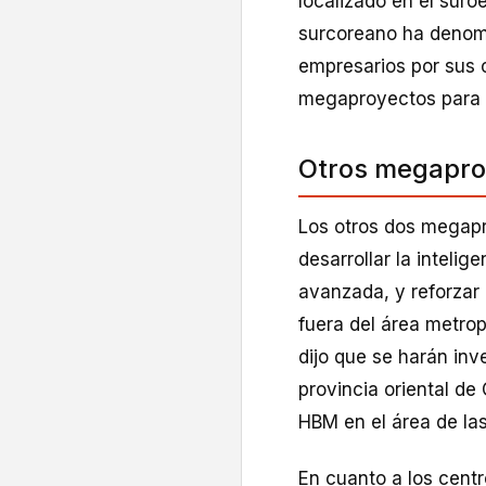
localizado en el suroe
surcoreano ha denomi
empresarios por sus c
megaproyectos para “e
Otros megapro
Los otros dos megapr
desarrollar la intelige
avanzada, y reforzar 
fuera del área metrop
dijo que se harán inv
provincia oriental d
HBM en el área de la
En cuanto a los cent