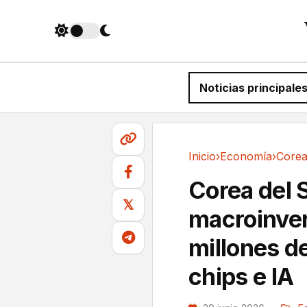
Noticias principale
Inicio
›
Economía
›
Economía
Corea del 
𝕏
macroinve
millones d
chips e IA