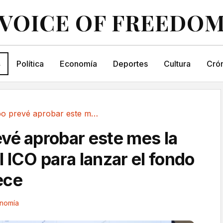
VOICE OF FREEDO
s
Política
Economía
Deportes
Cultura
Crón
Cuerpo prevé aprobar este mes la reforma del...
vé aprobar este mes la
 ICO para lanzar el fondo
ece
nomía