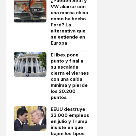
¿Pueden Seat y
VW aliarse con
una marca china
como ha hecho
Ford? La
alternativa que
se extiende en
Europa
El Ibex pone
punto y final a
su escalada:
cierra el viernes
con una caída
mínima y pierde
los 20.200
puntos
EEUU destruye
23.000 empleos
en julio y Trump
insiste en que
bajen los tipos