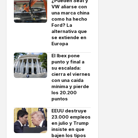
¿Pueden Seat y
VW aliarse con
una marca china
como ha hecho
Ford? La
alternativa que
se extiende en
Europa
El Ibex pone
punto y final a
su escalada:
cierra el viernes
con una caída
mínima y pierde
los 20.200
puntos
EEUU destruye
23.000 empleos
en julio y Trump
insiste en que
bajen los tipos