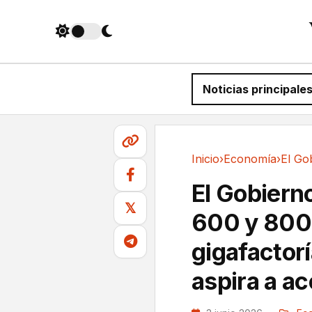
Noticias principale
Inicio
›
Economía
›
Economía
El Gobiern
𝕏
600 y 800 
gigafactor
aspira a a