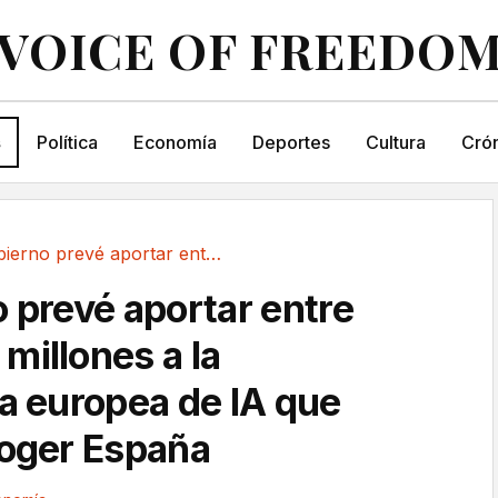
VOICE OF FREEDO
s
Política
Economía
Deportes
Cultura
Crón
El Gobierno prevé aportar entre 600 y 800...
o prevé aportar entre
millones a la
ía europea de IA que
coger España