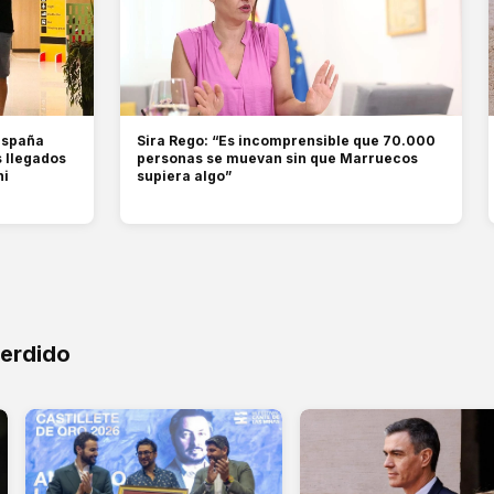
 España
Sira Rego: “Es incomprensible que 70.000
s llegados
personas se muevan sin que Marruecos
ni
supiera algo”
perdido