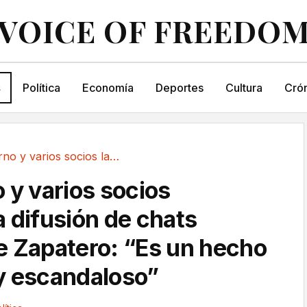
VOICE OF FREEDO
s
Política
Economía
Deportes
Cultura
Crón
El Gobierno y varios socios lamentan la...
 y varios socios
a difusión de chats
e Zapatero: “Es un hecho
y escandaloso”