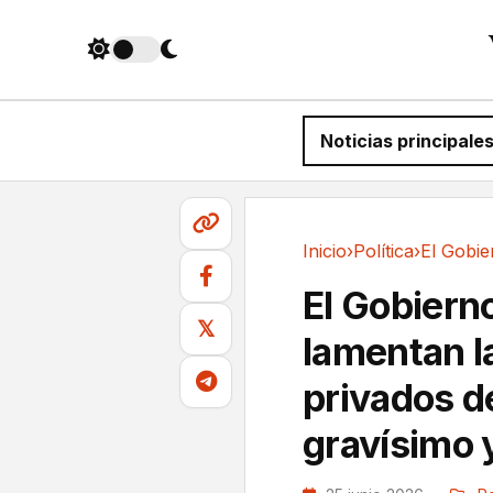
Noticias principale
Inicio
›
Política
›
Política
El Gobierno
𝕏
lamentan l
privados d
gravísimo 