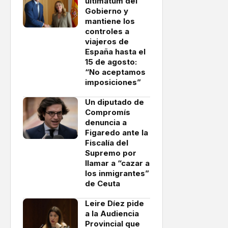
ultimátum del
Gobierno y
mantiene los
controles a
viajeros de
España hasta el
15 de agosto:
“No aceptamos
imposiciones”
Un diputado de
Compromís
denuncia a
Figaredo ante la
Fiscalía del
Supremo por
llamar a “cazar a
los inmigrantes”
de Ceuta
Leire Díez pide
a la Audiencia
Provincial que