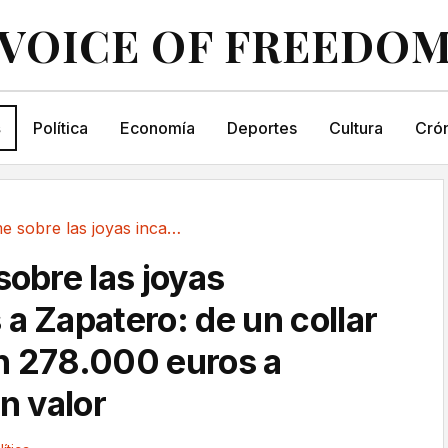
VOICE OF FREEDO
s
Política
Economía
Deportes
Cultura
Crón
El informe sobre las joyas incautadas a...
sobre las joyas
a Zapatero: de un collar
n 278.000 euros a
in valor