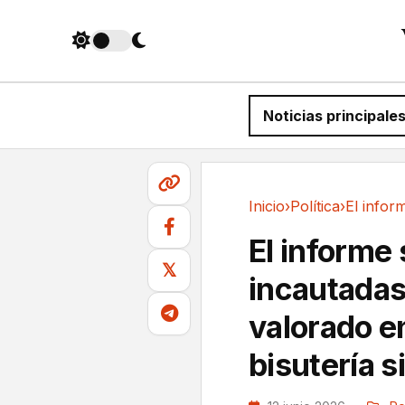
Noticias principale
Inicio
›
Política
›
Política
El informe 
𝕏
incautadas 
valorado e
bisutería s