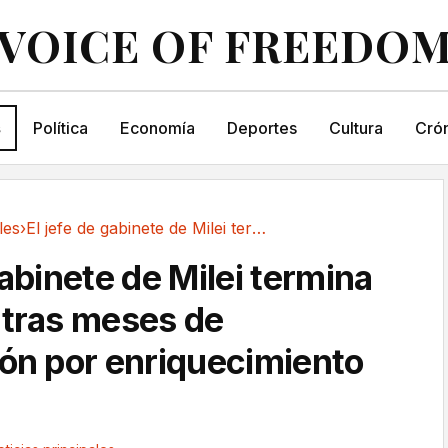
VOICE OF FREEDO
s
Política
Economía
Deportes
Cultura
Crón
les
›
El jefe de gabinete de Milei termina...
gabinete de Milei termina
 tras meses de
ión por enriquecimiento