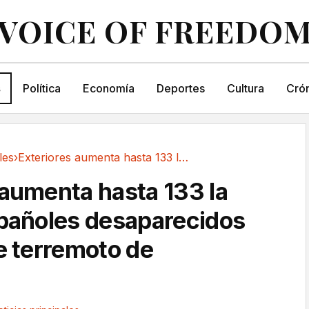
VOICE OF FREEDO
s
Política
Economía
Deportes
Cultura
Crón
les
›
Exteriores aumenta hasta 133 la cifra de...
 aumenta hasta 133 la
spañoles desaparecidos
le terremoto de