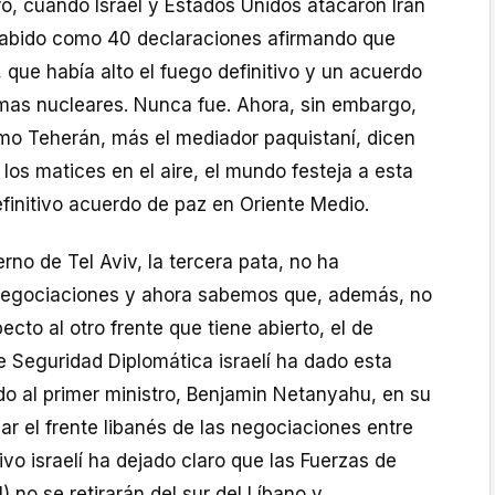
o, cuando Israel y Estados Unidos atacaron Irán
habido como 40 declaraciones afirmando que
que había alto el fuego definitivo y un acuerdo
mas nucleares. Nunca fue. Ahora, sin embargo,
o Teherán, más el mediador paquistaní, dicen
 los matices en el aire, el mundo festeja a esta
efinitivo acuerdo de paz en Oriente Medio.
rno de Tel Aviv, la tercera pata, no ha
 negociaciones y ahora sabemos que, además, no
cto al otro frente que tiene abierto, el de
e Seguridad Diplomática israelí ha dado esta
o al primer ministro, Benjamin Netanyahu, en su
ar el frente libanés de las negociaciones entre
ivo israelí ha dejado claro que las Fuerzas de
) no se retirarán del sur del Líbano y