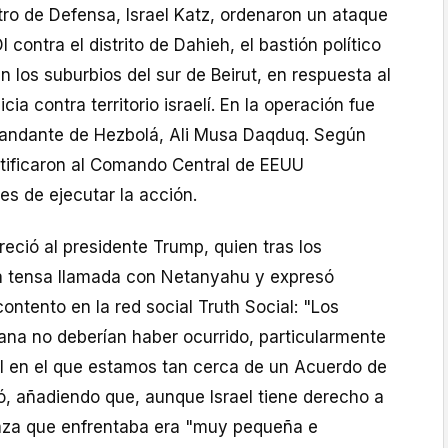
tro de Defensa, Israel Katz, ordenaron un ataque
I contra el distrito de Dahieh, el bastión político
n los suburbios del sur de Beirut, en respuesta al
cia contra territorio israelí. En la operación fue
mandante de Hezbolá, Ali Musa Daqduq. Según
otificaron al Comando Central de EEUU
 de ejecutar la acción.
eció al presidente Trump, quien tras los
 tensa llamada con Netanyahu y expresó
ntento en la red social Truth Social: "Los
na no deberían haber ocurrido, particularmente
al en el que estamos tan cerca de un Acuerdo de
ió, añadiendo que, aunque Israel tiene derecho a
aza que enfrentaba era "muy pequeña e