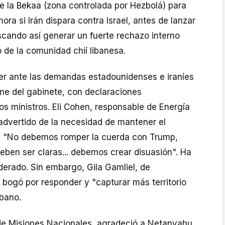
de la Bekaa (zona controlada por Hezbolá) para
ra si Irán dispara contra Israel, antes de lanzar
cando así generar un fuerte rechazo interno
o de la comunidad chií libanesa.
er ante las demandas estadounidenses e iraníes
e del gabinete, con declaraciones
s ministros. Eli Cohen, responsable de Energía
 advertido de la necesidad de mantener el
co: "No debemos romper la cuerda con Trump,
eben ser claras... debemos crear disuasión". Ha
derado. Sin embargo, Gila Gamliel, de
 bogó por responder y "capturar más territorio
íbano.
a de Misiones Nacionales, agradeció a Netanyahu