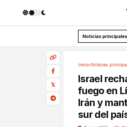
Noticias principale
Inicio
›
Noticias principa
Noticias principales
Israel recha
𝕏
fuego en L
Irán y man
sur del paí