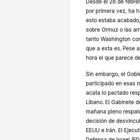
Desde el 28 de febrer
por primera vez, ha 
esto estaba acabado, 
sobre Ormuz o las ar
tanto Washington com
que a esta es. Pese a
hora el que parece d
Sin embargo, el Gobie
participado en esas
acata lo pactado respe
Líbano. El Gabinete d
mañana pleno respald
decisión de desvincul
EEUU e Irán. El Ejecut
Defensa de Israel (FDI