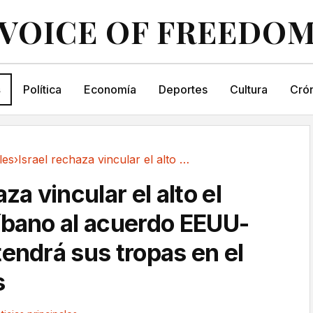
VOICE OF FREEDO
s
Política
Economía
Deportes
Cultura
Crón
les
›
Israel rechaza vincular el alto el fuego en...
za vincular el alto el
íbano al acuerdo EEUU-
tendrá sus tropas en el
s