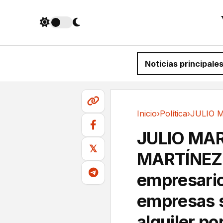
Noticias principale
Inicio
›
Política
›
Política
JULIO MA
𝕏
MARTÍNEZRa
empresario
empresas s
alquiler po