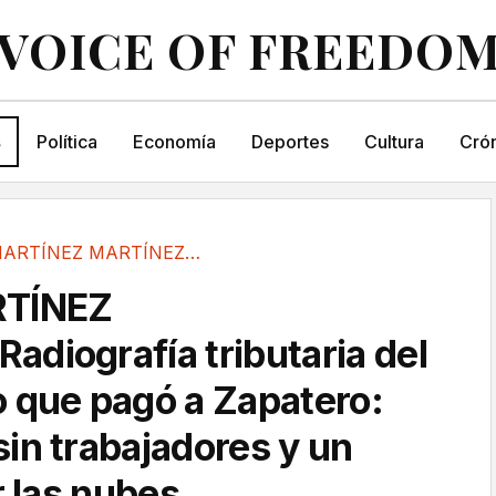
VOICE OF FREEDO
s
Política
Economía
Deportes
Cultura
Crón
JULIO MARTÍNEZ MARTÍNEZRadiografía tributaria...
RTÍNEZ
diografía tributaria del
 que pagó a Zapatero:
in trabajadores y un
r las nubes