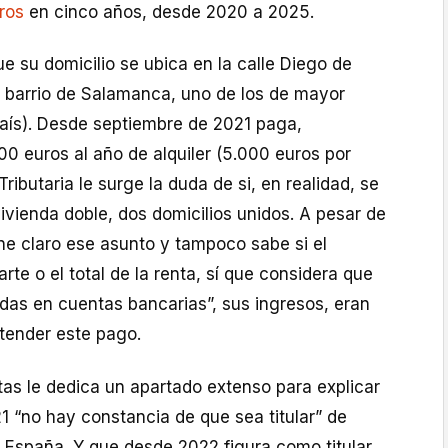
ros
en cinco años, desde 2020 a 2025.
 su domicilio se ubica en la calle Diego de
o barrio de Salamanca, uno de los de mayor
país). Desde septiembre de 2021 paga,
0 euros al año de alquiler (5.000 euros por
ributaria le surge la duda de si, en realidad, se
vivienda doble, dos domicilios unidos. A pesar de
ne claro ese asunto y tampoco sabe si el
te o el total de la renta, sí que considera que
das en cuentas bancarias”, sus ingresos, eran
atender este pago.
tas le dedica un apartado extenso para explicar
1 “no hay constancia de que sea titular” de
 España. Y que desde 2022 figura como titular