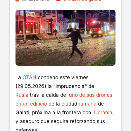
La
OTAN
condenó este viernes
(29.05.2026) la "imprudencia" de
Rusia
tras la caída de
uno de sus drones
en un edificio
de la ciudad
rumana
de
Galati, próxima a la frontera con
Ucrania
,
y aseguró que seguirá reforzando sus
defensas.