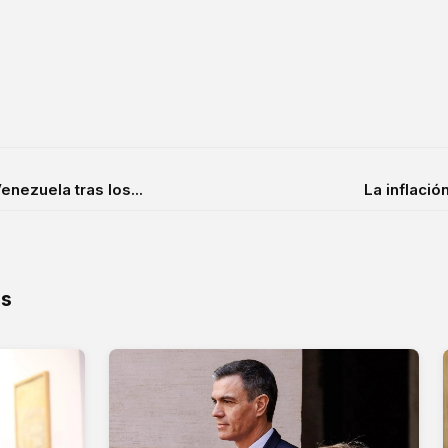
nezuela tras los...
La inflació
os