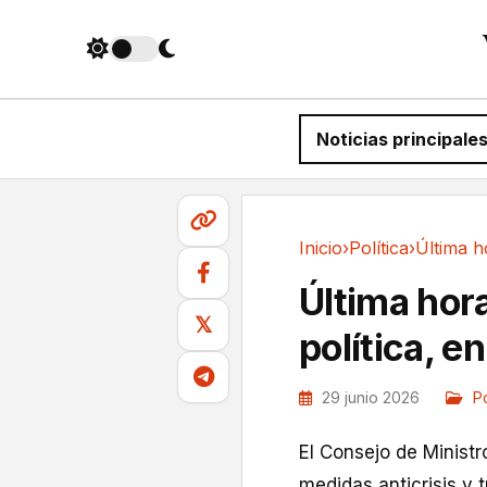
Noticias principale
Inicio
›
Política
›
Política
Última hora
𝕏
política, e
29 junio 2026
Po
El Consejo de Minist
medidas anticrisis y