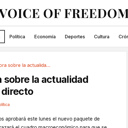
VOICE OF FREEDO
s
Política
Economía
Deportes
Cultura
Crón
Última hora sobre la actualidad política, en directo
 sobre la actualidad
n directo
lítica
ros aprobará este lunes el nuevo paquete de
 trazará el cuadro macroeconómico para que se