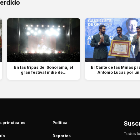
perdido
En las tripas del Sonorama, el
El Cante de las Minas pr
gran festival indie de...
Antonio Lucas por una
Suscr
s principales
Política
Todos lo
ía
Deportes