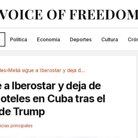
VOICE OF FREEDO
s
Política
Economía
Deportes
Cultura
Crón
les
›
Meliá sigue a Iberostar y deja de operar 15...
 a Iberostar y deja de
oteles en Cuba tras el
 de Trump
icias principales