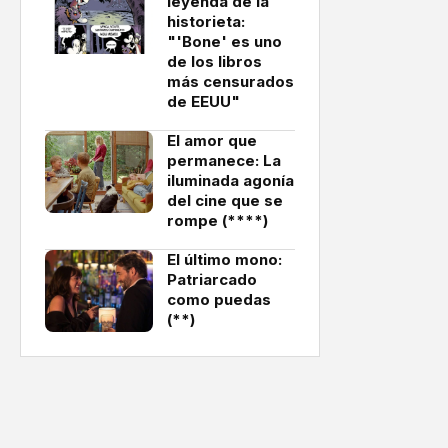
leyenda de la
historieta:
"'Bone' es uno
de los libros
más censurados
de EEUU"
El amor que
permanece: La
iluminada agonía
del cine que se
rompe (****)
El último mono:
Patriarcado
como puedas
(**)