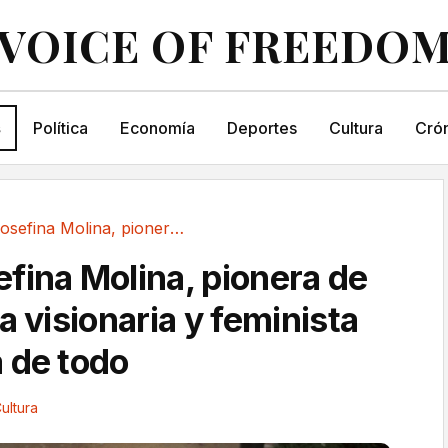
VOICE OF FREEDO
s
Política
Economía
Deportes
Cultura
Crón
Muere Josefina Molina, pionera de todo, autora...
fina Molina, pionera de
a visionaria y feminista
 de todo
ultura