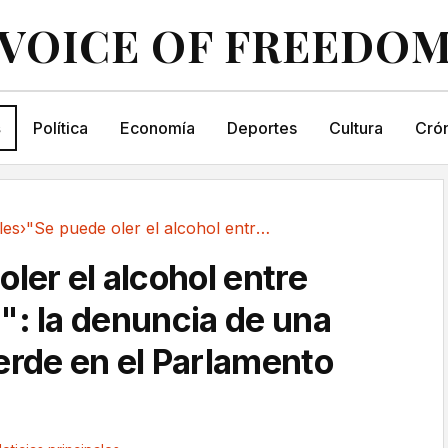
VOICE OF FREEDO
s
Política
Economía
Deportes
Cultura
Crón
les
›
"Se puede oler el alcohol entre votaciones":...
ler el alcohol entre
": la denuncia de una
erde en el Parlamento