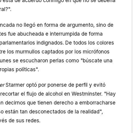
, o está de acuerdo conmigo en que no se debería
ral?".
ancada no llegó en forma de argumento, sino de
ntes fue abucheada e interrumpida de forma
parlamentarios indignados. De todos los colores
tre los murmullos captados por los micrófonos
munes se escucharon perlas como "búscate una
ropias políticas".
er
Starmer optó por ponerse de perfil y evitó
 recortar el flujo de alcohol en Westminster. "Hay
an decirnos que tienen derecho a emborracharse
eso están tan desconectados de la realidad",
vés de sus redes.