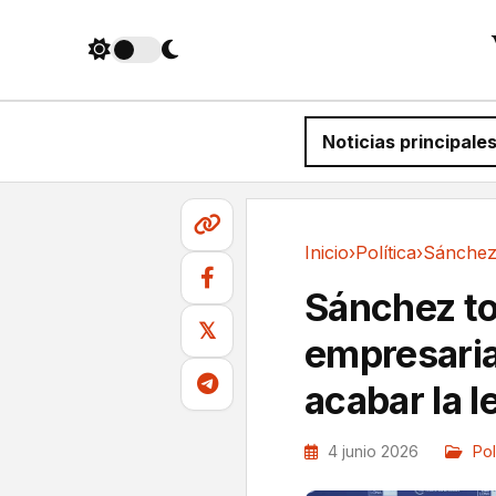
Noticias principale
Inicio
›
Política
›
Política
Sánchez to
𝕏
empresarial
acabar la l
4 junio 2026
Pol