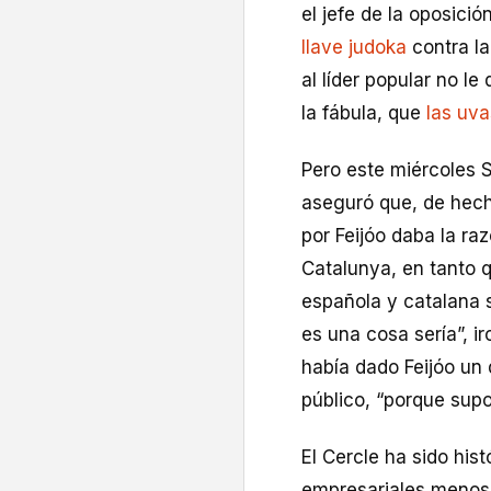
el jefe de la oposició
llave judoka
contra la
al líder popular no l
la fábula, que
las uv
Pero este miércoles 
aseguró que, de hech
por Feijóo daba la ra
Catalunya, en tanto 
española y catalana s
es una cosa sería”, i
había dado Feijóo un 
público, “porque supo
El Cercle ha sido hi
empresariales menos 