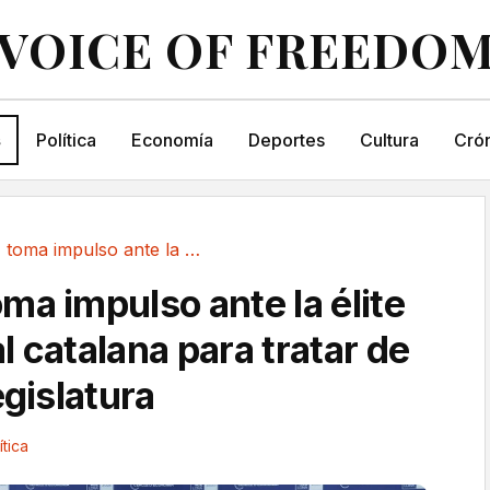
VOICE OF FREEDO
s
Política
Economía
Deportes
Cultura
Crón
Sánchez toma impulso ante la élite empresarial...
ma impulso ante la élite
 catalana para tratar de
egislatura
ítica