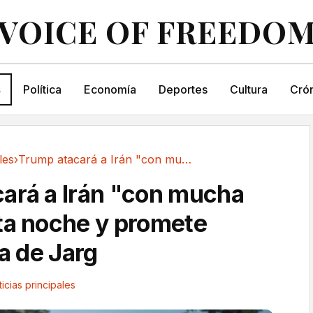
VOICE OF FREEDO
s
Política
Economía
Deportes
Cultura
Crón
les
›
Trump atacará a Irán "con mucha fuerza" esta...
ará a Irán "con mucha
ta noche y promete
la de Jarg
icias principales