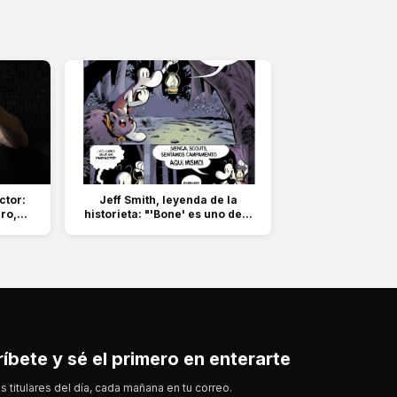
ctor:
Jeff Smith, leyenda de la
o,...
historieta: "'Bone' es uno de...
íbete y sé el primero en enterarte
s titulares del día, cada mañana en tu correo.