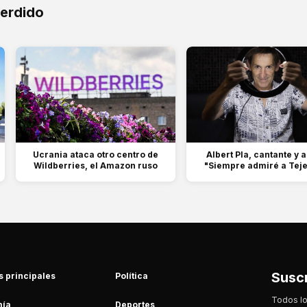
perdido
Ucrania ataca otro centro de
Albert Pla, cantante y a
Wildberries, el Amazon ruso
"Siempre admiré a Tejer
Suscr
s principales
Política
Todos lo
ía
Deportes