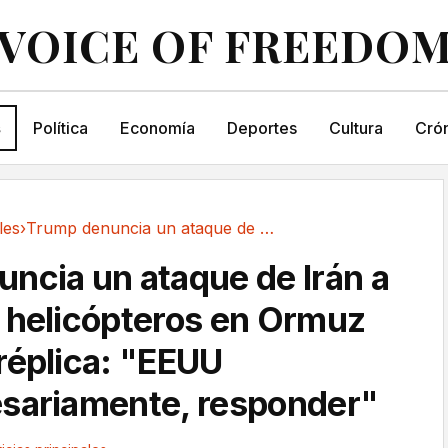
VOICE OF FREEDO
s
Política
Economía
Deportes
Cultura
Crón
les
›
Trump denuncia un ataque de Irán a uno de sus...
ncia un ataque de Irán a
 helicópteros en Ormuz
réplica: "EEUU
sariamente, responder"