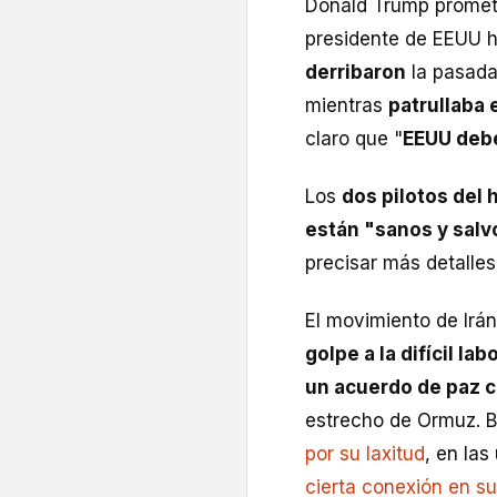
Donald Trump promete
presidente de EEUU 
derribaron
la pasad
mientras
patrullaba 
claro que "
EEUU deb
Los
dos pilotos del 
están "sanos y salv
precisar más detalles
El movimiento de Irá
golpe a la difícil la
un acuerdo de paz 
estrecho de Ormuz. 
por su laxitud
, en la
cierta conexión en su