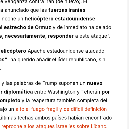
 venganza contra Irán (de nuevo). El
ha anunciado que las
fuerzas iraníes
a noche un
helicóptero estadounidense
el estrecho de Ormuz
y de inmediato ha dejado
e, necesariamente, responder
a este ataque".
helicóptero
Apache estadounidense atacado
os"
, ha querido añadir el líder republicano, sin
.
n y las palabras de Trump suponen un
nuevo
bor diplomática
entre Washington y Teherán
por
completo
y la reapertura también completa del
Bajo un
alto el fuego frágil y de difícil definición
s últimas fechas ambos países habían encontrado
 reproche a los ataques israelíes sobre Líbano
.