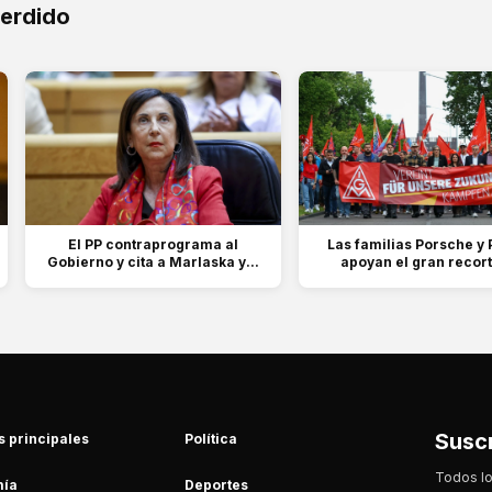
perdido
El PP contraprograma al
Las familias Porsche y 
Gobierno y cita a Marlaska y...
apoyan el gran recort
Suscr
s principales
Política
Todos lo
ía
Deportes