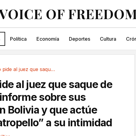
VOICE OF FREEDO
s
Política
Economía
Deportes
Cultura
Crón
Zapatero pide al juez que saque de la causa el...
ide al juez que saque de
 informe sobre sus
n Bolivia y que actúe
atropello” a su intimidad