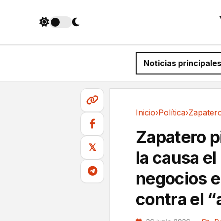
Noticias principale
Inicio
›
Política
›
Política
Zapatero p
𝕏
la causa el
negocios e
contra el “