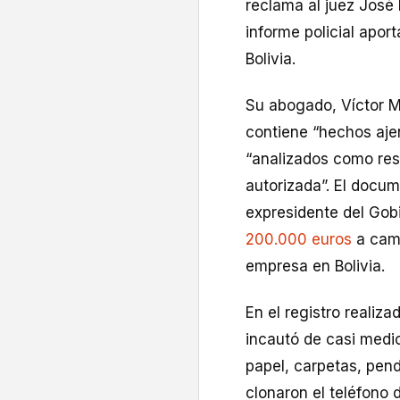
reclama al juez José
informe policial apor
Bolivia.
Su abogado, Víctor 
contiene “hechos aje
“analizados como res
autorizada”. El docum
expresidente del Gob
200.000 euros
a camb
empresa en Bolivia.
En el registro realiz
incautó de casi medi
papel, carpetas, pen
clonaron el teléfono 