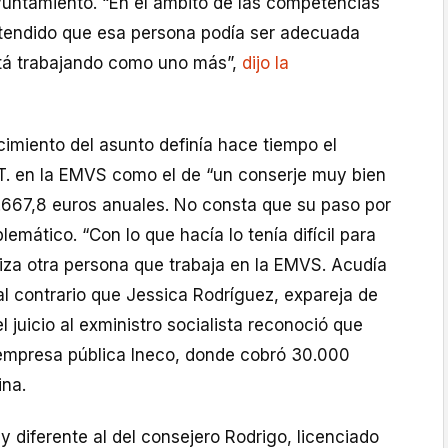
yuntamiento. “En el ámbito de las competencias
tendido que esa persona podía ser adecuada
tá trabajando como uno más”,
dijo la
imiento del asunto definía hace tiempo el
 T. en la EMVS como el de “un conserje muy bien
667,8 euros anuales. No consta que su paso por
emático. “Con lo que hacía lo tenía difícil para
iza otra persona que trabaja en la EMVS. Acudía
 al contrario que Jessica Rodríguez, expareja de
l juicio al exministro socialista reconoció que
empresa pública Ineco, donde cobró 30.000
ina.
muy diferente al del consejero Rodrigo, licenciado