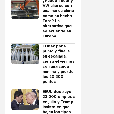
¿Pueden Seat y
VW aliarse con
una marca china
como ha hecho
Ford? La
alternativa que
se extiende en
Europa
El Ibex pone
punto y final a
su escalada:
cierra el viernes
con una caída
mínima y pierde
los 20.200
puntos
EEUU destruye
23.000 empleos
en julio y Trump
insiste en que
bajen los tipos