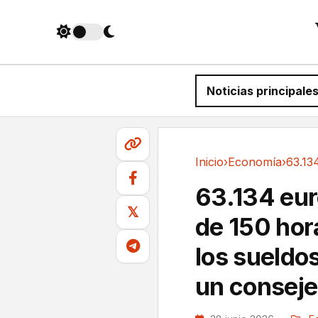
Noticias principale
Inicio
›
Economía
›
Economía
63.134 euro
𝕏
de 150 hora
los sueldos
un conseje