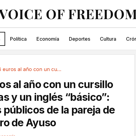
VOICE OF FREEDO
s
Política
Economía
Deportes
Cultura
Crón
63.134 euros al año con un cursillo de 150...
s al año con un cursillo
s y un inglés “básico”:
 públicos de la pareja de
ro de Ayuso