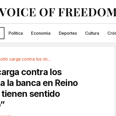
VOICE OF FREEDO
s
Política
Economía
Deportes
Cultura
Crón
Ana Botín carga contra los impuestos a la...
carga contra los
a la banca en Reino
 tienen sentido
”