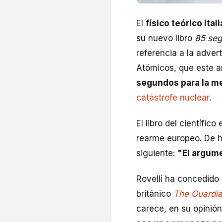
El
físico teórico ital
su nuevo libro
85 seg
referencia a la advert
Atómicos, que este a
segundos para la m
catástrofe nuclear
.
El libro del científic
rearme europeo. De he
siguiente:
"El argume
Rovelli ha concedido
británico
The Guardi
carece, en su opinión