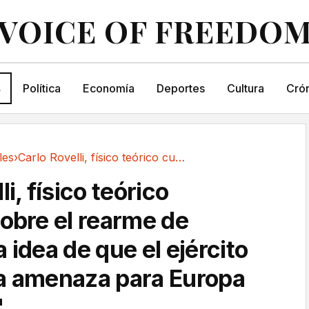
VOICE OF FREEDO
s
Política
Economía
Deportes
Cultura
Crón
les
›
Carlo Rovelli, físico teórico cuántico, sobre...
i, físico teórico
sobre el rearme de
 idea de que el ejército
a amenaza para Europa
"