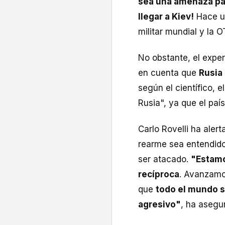
sea una amenaza para
llegar a Kiev!
Hace un
militar mundial y la O
No obstante, el exper
en cuenta que
Rusia
según el científico, 
Rusia", ya que el país
Carlo Rovelli ha aler
rearme sea entendido
ser atacado.
"Estamo
recíproca
. Avanzamo
que
todo el mundo s
agresivo"
, ha asegu