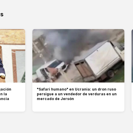
os
gación
"Safari humano" en Ucrania: un dron ruso
n la
persigue a un vendedor de verduras en un
ancia
mercado de Jersón