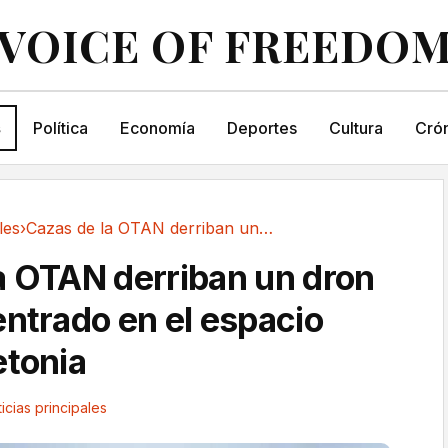
VOICE OF FREEDO
s
Política
Economía
Deportes
Cultura
Crón
les
›
Cazas de la OTAN derriban un dron que había...
a OTAN derriban un dron
entrado en el espacio
etonia
icias principales