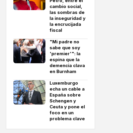
Petro, entre el
cambio social,
las sombras de
la inseguridad y
la encrucijada
fiscal
"Mi padre no
sabe que soy
'premier'": la
espina que la
demencia clava
en Burnham
Luxemburgo
echa un cable a
España sobre
Schengen y
Ceuta y pone el
foco en un
problema clave