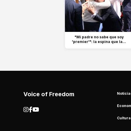
"Mi padre no sabe que soy
'premier'": la espina que la...
Voice of Freedom
Noticia
Econom
Cultura