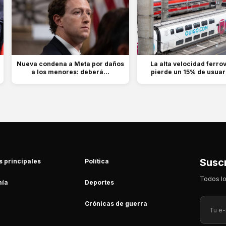
Nueva condena a Meta por daños
La alta velocidad ferrov
a los menores: deberá...
pierde un 15% de usuari
Suscr
s principales
Política
Todos lo
ía
Deportes
Crónicas de guerra