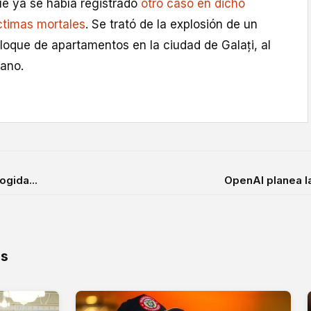
ue ya se había registrado
otro caso en dicho
ctimas mortales
. Se trató de la explosión de un
loque de apartamentos en la ciudad de Galați, al
mano.
ogida...
OpenAI planea l
os