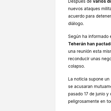
Después de
varios d
nuevos ataques milit
acuerdo para detener
diálogo.
Según ha informado e
Teherán han pactad
una reunión esta mis
reconducir unas nego
colapso.
La noticia supone un
se acusaran mutuamen
pasado 17 de junio y 
peligrosamente en to