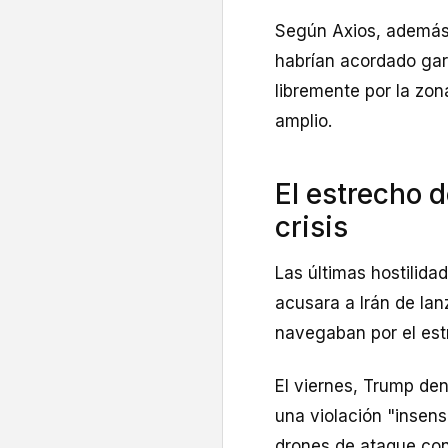
Según Axios, además 
habrían acordado gar
libremente por la zo
amplio.
El estrecho d
crisis
Las últimas hostilid
acusara a Irán de la
navegaban por el est
El viernes, Trump de
una violación "insens
drones de ataque con