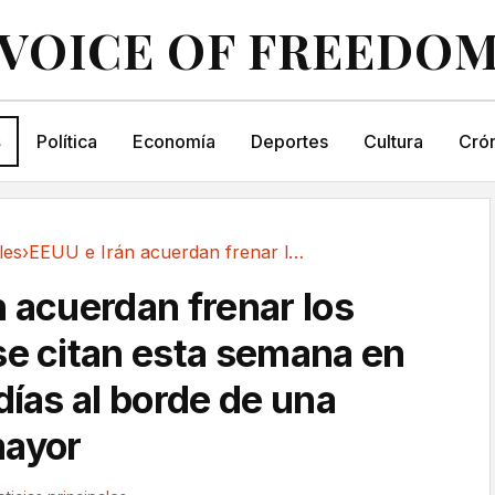
VOICE OF FREEDO
s
Política
Economía
Deportes
Cultura
Crón
les
›
EEUU e Irán acuerdan frenar los ataques y se...
n acuerdan frenar los
se citan esta semana en
días al borde de una
mayor