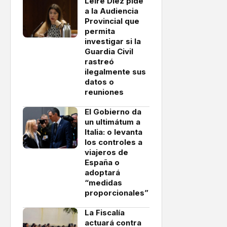
Leire Díez pide
a la Audiencia
Provincial que
permita
investigar si la
Guardia Civil
rastreó
ilegalmente sus
datos o
reuniones
El Gobierno da
un ultimátum a
Italia: o levanta
los controles a
viajeros de
España o
adoptará
“medidas
proporcionales”
La Fiscalía
actuará contra