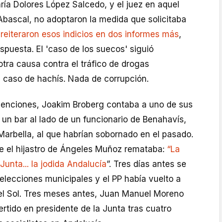
aría Dolores López Salcedo, y el juez en aquel
bascal, no adoptaron la medida que solicitaba
s
reiteraron esos indicios en dos informes más
,
spuesta. El 'caso de los suecos' siguió
tra causa contra el tráfico de drogas
e caso de hachís. Nada de corrupción.
venciones, Joakim Broberg contaba a uno de sus
un bar al lado de un funcionario de Benahavís,
Marbella, al que habrían sobornado en el pasado.
 el hijastro de Ángeles Muñoz remataba:
“La
Junta... la jodida Andalucía
”. Tres días antes se
elecciones municipales y el PP había vuelto a
del Sol. Tres meses antes, Juan Manuel Moreno
ertido en presidente de la Junta tras cuatro