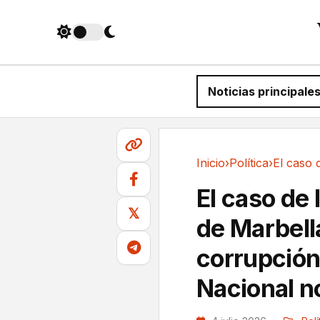
Noticias principale
Inicio
›
Política
›
Política
El caso de 
𝕏
de Marbell
corrupción
Nacional n