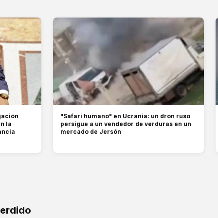
gación
"Safari humano" en Ucrania: un dron ruso
n la
persigue a un vendedor de verduras en un
ancia
mercado de Jersón
perdido