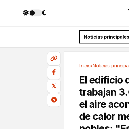
Noticias principale
Inicio
›
Noticias principa
Noticias principales
El edificio 
𝕏
trabajan 3
el aire aco
de calor m
nobles: "E