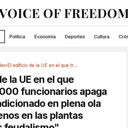
VOICE OF FREEDO
s
Política
Economía
Deportes
Cultura
Crón
les
›
El edificio de la UE en el que trabajan 3.000...
de la UE en el que
.000 funcionarios apaga
ndicionado en plena ola
enos en las plantas
s feudalismo"