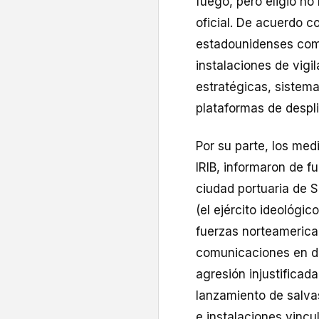
fuego, pero eligió no
oficial. De acuerdo 
estadounidenses comp
instalaciones de vigi
estratégicas, sistem
plataformas de despl
Por su parte, los medi
IRIB, informaron de f
ciudad portuaria de Si
(el ejército ideológi
fuerzas norteamerica
comunicaciones en dic
agresión injustifica
lanzamiento de salvas
e instalaciones vincu