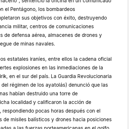
 hacerlo", sentenció la oficina en un comunicado
con el Pentágono, los bombardeos
letaron sus objetivos con éxito, destruyendo
lancia militar, centros de comunicaciones
as de defensa aérea, almacenes de drones y
iegue de minas navales.
os estatales iraníes, entre ellos la cadena oficial
uertes explosiones en las inmediaciones de la
rik, en el sur del país. La Guardia Revolucionaria
co del régimen de los ayatolás) denunció que las
nas habían destruido una torre de
ha localidad y calificaron la acción de
da, respondiendo pocas horas después con el
 de misiles balísticos y drones hacia posiciones
ladas a las fuerzas norteamericanas en el golfo