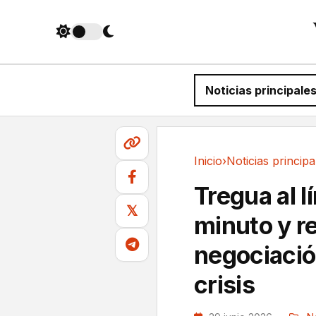
Noticias principale
Inicio
›
Noticias principa
Noticias principales
Tregua al l
𝕏
minuto y r
negociació
crisis