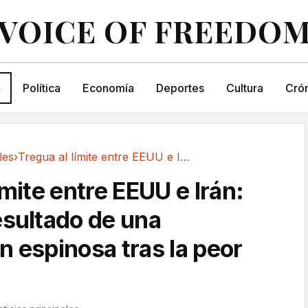
VOICE OF FREEDO
s
Política
Economía
Deportes
Cultura
Crón
les
›
Tregua al límite entre EEUU e Irán: minuto y...
ímite entre EEUU e Irán:
esultado de una
n espinosa tras la peor