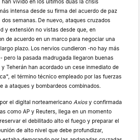
 han vivido en los últimos dúas la crisis
 más intensa desde su firma del acuerdo de paz
s dos semanas. De nuevo, ataques cruzados
ad y extensión no vistas desde que, en
ron de acuerdo en un marco para negociar una
a largo plazo. Los nervios cundieron -no hay más
- pero la pasada madrugada llegaron buenas
 y Teherán han acordado un cese inmediato de
ica", el término técnico empleado por las fuerzas
rse a ataques y bombardeos combinados.
por el digital norteamericano
Axios
y confirmada
ias como AP y Reuters, llega en un momento
preservar el debilitado alto el fuego y preparar el
unión de alto nivel que debe profundizar,
 Se estaba demorando por las andanadas cruzadas