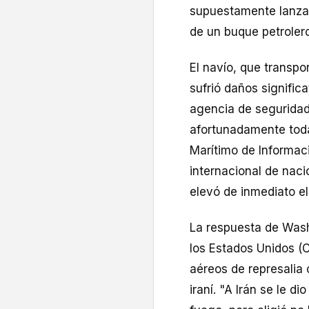
supuestamente lanzado
de un buque petrole
El navío, que transpo
sufrió daños signific
agencia de segurida
afortunadamente toda 
Marítimo de Informaci
internacional de nac
elevó de inmediato el
La respuesta de Wash
los Estados Unidos 
aéreos de represalia c
iraní. "A Irán se le d