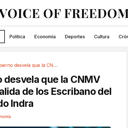
VOICE OF FREEDO
s
Política
Economía
Deportes
Cultura
Crón
El Gobierno desvela que la CNMV analiza la...
o desvela que la CNMV
salida de los Escribano del
do Indra
nomía