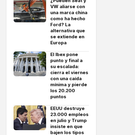
¿Pueden Seat y
VW aliarse con
una marca china
como ha hecho
Ford? La
alternativa que
se extiende en
Europa
El Ibex pone
punto y final a
su escalada:
cierra el viernes
con una caída
mínima y pierde
los 20.200
puntos
EEUU destruye
23.000 empleos
en julio y Trump
insiste en que
bajen los tipos