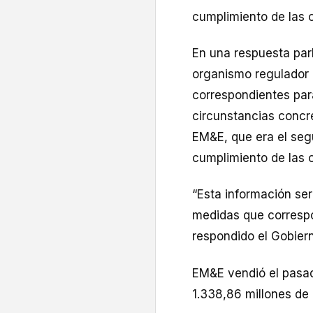
cumplimiento de las o
En una respuesta par
organismo regulador 
correspondientes par
circunstancias concr
EM&E, que era el segu
cumplimiento de las o
“Esta información se
medidas que correspon
respondido el Gobier
EM&E vendió el pasad
1.338,86 millones de 