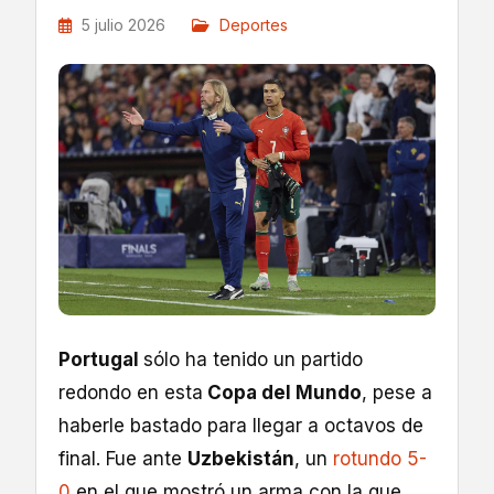
5 julio 2026
Deportes
Portugal
sólo ha tenido un partido
redondo en esta
Copa del Mundo
, pese a
haberle bastado para llegar a octavos de
final. Fue ante
Uzbekistán
, un
rotundo 5-
0
en el que mostró un arma con la que