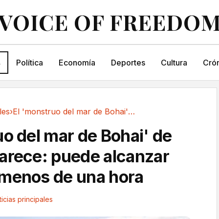
VOICE OF FREEDO
s
Política
Economía
Deportes
Cultura
Crón
les
›
El 'monstruo del mar de Bohai' de China...
uo del mar de Bohai' de
arece: puede alcanzar
menos de una hora
icias principales