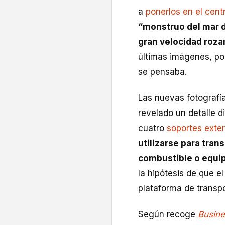
a
ponerlos en el cent
“monstruo del mar d
gran velocidad roza
últimas imágenes, po
se pensaba.
Las nuevas fotografí
revelado un detalle di
cuatro
soportes exter
utilizarse para tran
combustible o equi
la hipótesis de que 
plataforma de transpo
Según recoge
Busine