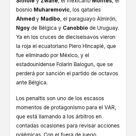
Sithole
y
Zwane
, el mexicano
Montes
, el
bosnio
Muharemovic
, los qataríes
Ahmed
y
Madibo
, el paraguayo Almirón,
Ngoy
de Bélgica y
Canobbio
de Uruguay.
Ya en los cruces de dieciseisavos vieron
la roja el ecuatoriano Piero Hincapié, que
fue eliminado por México, y el
estadounidense Folarin Balogun, que se
perderá por sanción el partido de octavos
ante Bélgica.
Los penaltis son uno de los escasos
momentos de protagonismo para el VAR,
que está llamando a los árbitros en
contadas ocasiones para revisar acciones
polémicas. Con el fuera de juego