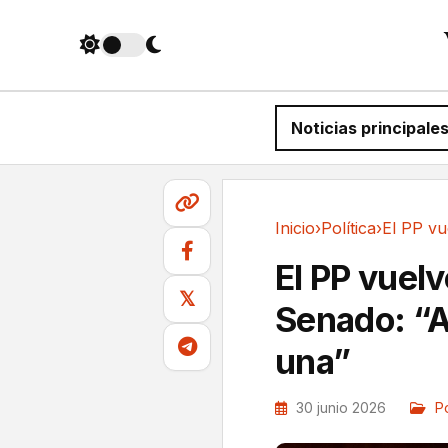
Noticias principale
Inicio
›
Política
›
Política
El PP vuelv
𝕏
Senado: “A
una”
30 junio 2026
Po