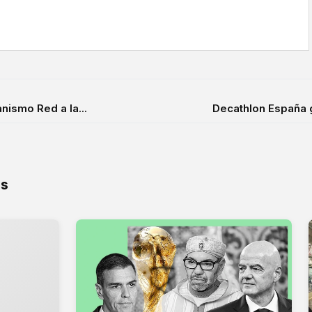
nismo Red a la...
Decathlon España g
os