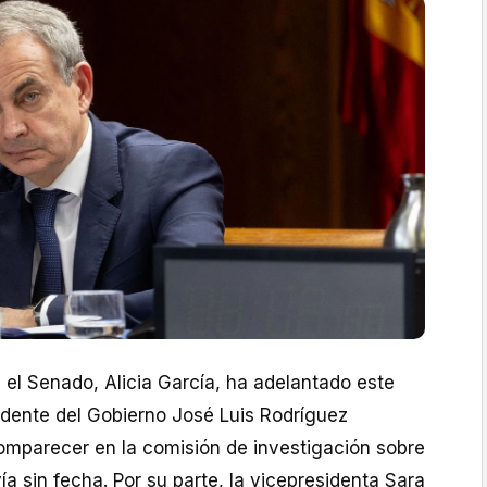
 el Senado, Alicia García, ha adelantado este
idente del Gobierno José Luis Rodríguez
omparecer en la comisión de investigación sobre
ía sin fecha. Por su parte, la vicepresidenta Sara