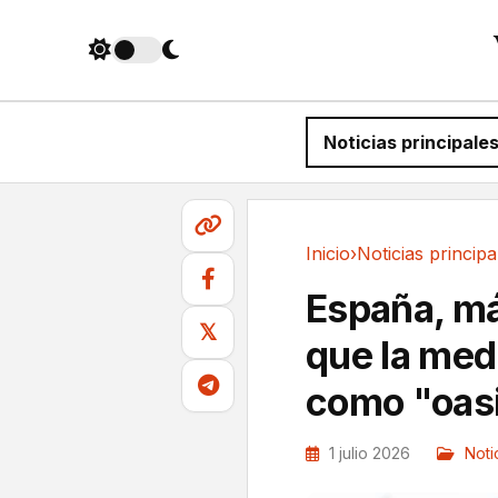
Noticias principale
Inicio
›
Noticias principa
Noticias principales
España, má
𝕏
que la med
como "oasis
1 julio 2026
Noti