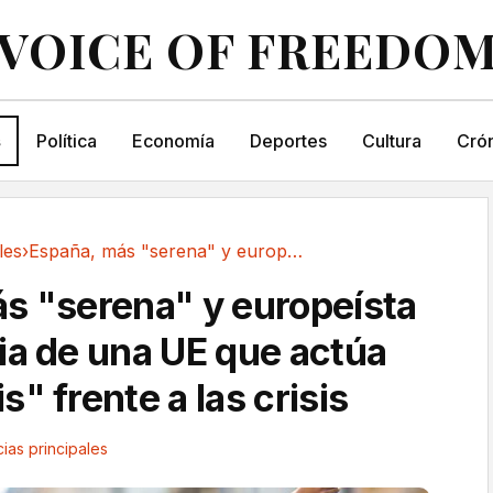
VOICE OF FREEDO
s
Política
Economía
Deportes
Cultura
Crón
les
›
España, más "serena" y europeísta que la media...
s "serena" y europeísta
ia de una UE que actúa
" frente a las crisis
cias principales