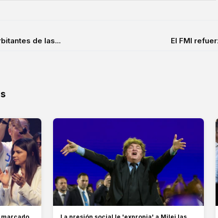
itantes de las...
El FMI refuer
os
 y marcado
La presión social le 'expropia' a Milei las