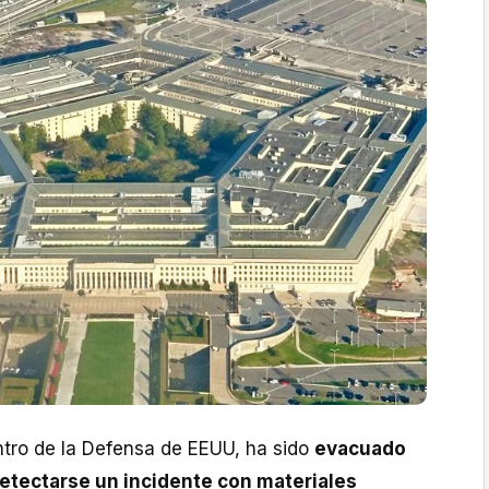
ntro de la Defensa de EEUU, ha sido
evacuado
etectarse un incidente con materiales