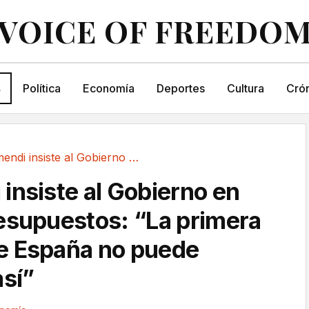
VOICE OF FREEDO
s
Política
Economía
Deportes
Cultura
Crón
Garamendi insiste al Gobierno en aprobar...
insiste al Gobierno en
esupuestos: “La primera
e España no puede
así”