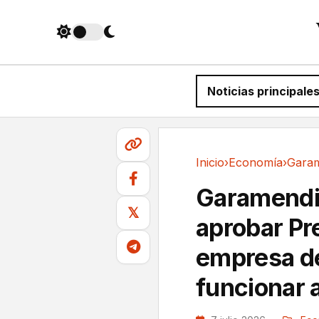
Noticias principale
Inicio
›
Economía
›
Economía
Garamendi 
𝕏
aprobar Pr
empresa d
funcionar 