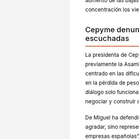
aumento de las bajas
concentración los vie
Cepyme denunc
escuchadas
La presidenta de Cep
previamente la Asamb
centrado en las difi
en la pérdida de peso
diálogo solo funcion
negociar y construir 
De Miguel ha defendid
agradar, sino repres
empresas españolas”