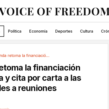
VOICE OF FREEDO
s
Política
Economía
Deportes
Cultura
Crón
Hacienda retoma la financiación autonómica y...
etoma la financiación
y cita por carta a las
es a reuniones