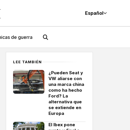
M
Español
icas de guerra
LEE TAMBIÉN
¿Pueden Seat y
VW aliarse con
una marca china
como ha hecho
Ford? La
alternativa que
se extiende en
Europa
El Ibex pone