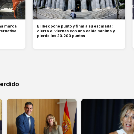
una marca
El Ibex pone punto y final a su escalada:
ternativa
cierra el viernes con una caída mínima y
pierde los 20.200 puntos
perdido