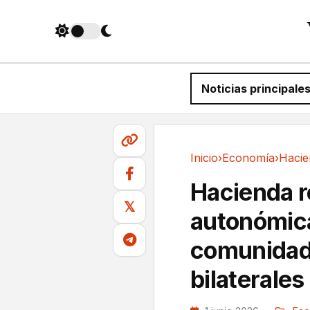
Noticias principale
Inicio
›
Economía
›
Economía
Hacienda r
𝕏
autonómica 
comunidad
bilaterales