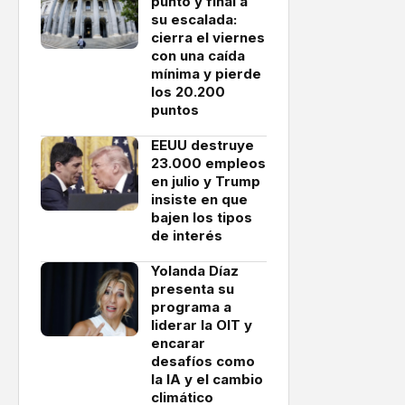
punto y final a
su escalada:
cierra el viernes
con una caída
mínima y pierde
los 20.200
puntos
EEUU destruye
23.000 empleos
en julio y Trump
insiste en que
bajen los tipos
de interés
Yolanda Díaz
presenta su
programa a
liderar la OIT y
encarar
desafíos como
la IA y el cambio
climático