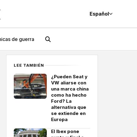
M
Español
icas de guerra
LEE TAMBIÉN
¿Pueden Seat y
VW aliarse con
una marca china
como ha hecho
Ford? La
alternativa que
se extiende en
Europa
El Ibex pone