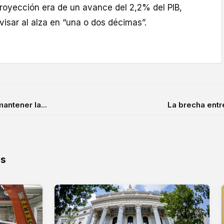
proyección era de un avance del 2,2% del PIB,
evisar al alza en “una o dos décimas”.
antener la...
La brecha entre
os