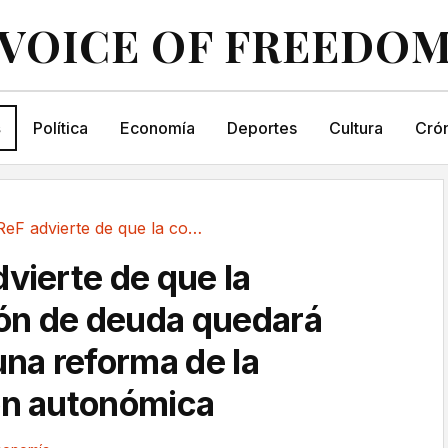
VOICE OF FREEDO
s
Política
Economía
Deportes
Cultura
Crón
La AIReF advierte de que la condonación de...
vierte de que la
ón de deuda quedará
una reforma de la
ón autonómica