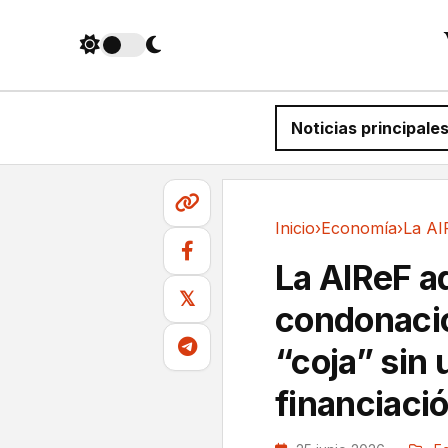
Noticias principale
Inicio
›
Economía
›
Economía
La AIReF ad
𝕏
condonaci
“coja” sin 
financiaci