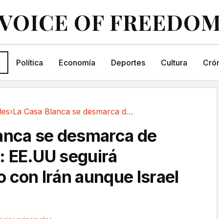
VOICE OF FREEDO
s
Política
Economía
Deportes
Cultura
Crón
les
›
La Casa Blanca se desmarca de Netanyahu: EE.UU...
anca se desmarca de
 EE.UU seguirá
 con Irán aunque Israel