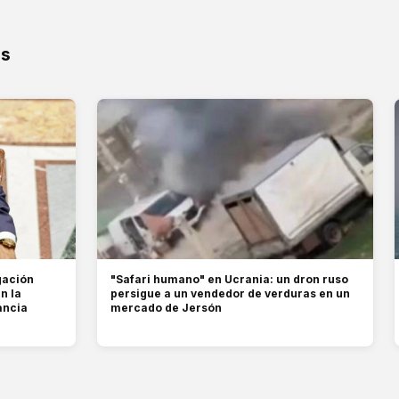
os
gación
"Safari humano" en Ucrania: un dron ruso
n la
persigue a un vendedor de verduras en un
ancia
mercado de Jersón