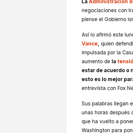
La
Administración 
negociaciones con Ir
piense el Gobierno isr
Así lo afirmó este lu
Vance
,
quien defendi
impulsada por la Casa
aumento de
la
tensió
estar de acuerdo o
esto es lo mejor pa
entrevista con Fox N
Sus palabras llegan
unas horas después de
que ha vuelto a poner
Washington para poner