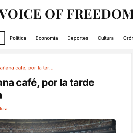
VOICE OF FREEDO
s
Política
Economía
Deportes
Cultura
Crón
Por la mañana café, por la tarde exotización
na café, por la tarde
n
tura