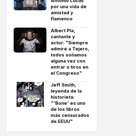
Antonio Lucas
por una vida de
amistad y
flamenco
Albert Pla,
cantante y
actor: "Siempre
admiré a Tejero,
todos soñamos
alguna vez con
entrar a tiros en
el Congreso"
Jeff Smith,
leyenda de la
historieta:
"'Bone' es uno
de los libros
más censurados
de EEUU"