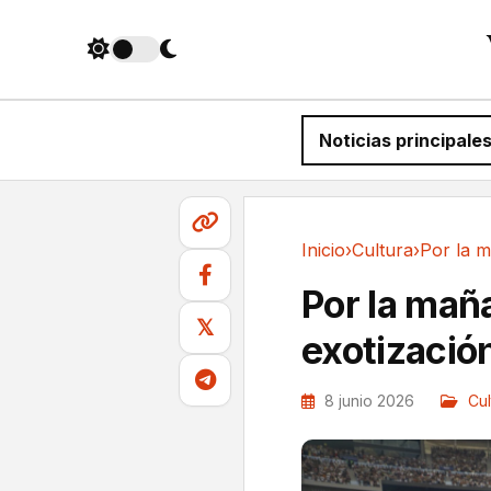
Noticias principale
Inicio
›
Cultura
›
Cultura
Por la maña
𝕏
exotizació
8 junio 2026
Cul