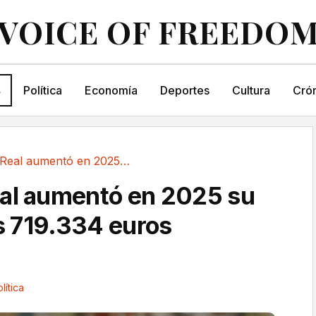
VOICE OF FREEDO
s
Política
Economía
Deportes
Cultura
Crón
La Casa Real aumentó en 2025 su déficit a los...
al aumentó en 2025 su
os 719.334 euros
lítica