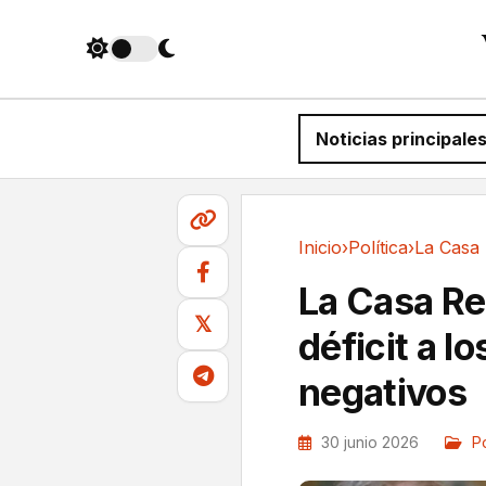
Noticias principale
Inicio
›
Política
›
Política
La Casa Re
𝕏
déficit a l
negativos
30 junio 2026
Po