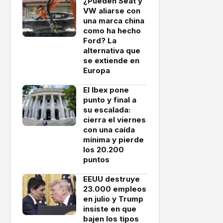
¿Pueden Seat y
VW aliarse con
una marca china
como ha hecho
Ford? La
alternativa que
se extiende en
Europa
El Ibex pone
punto y final a
su escalada:
cierra el viernes
con una caída
mínima y pierde
los 20.200
puntos
EEUU destruye
23.000 empleos
en julio y Trump
insiste en que
bajen los tipos