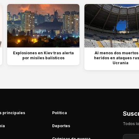
Explosiones en Kiev tras alerta
Al menos dos muertos 
por misiles balísticos
heridos en ataques ru
Ucrania
Suscr
s principales
Política
Todos lo
ía
Deportes
Crónicas de guerra