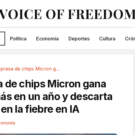
VOICE OF FREEDO
s
Política
Economía
Deportes
Cultura
Crón
La empresa de chips Micron gana 15 veces más...
 de chips Micron gana
ás en un año y descarta
en la fiebre en IA
conomía