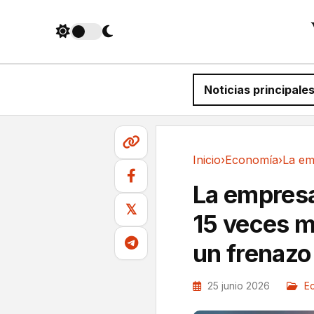
Noticias principale
Inicio
›
Economía
›
Economía
La empresa
𝕏
15 veces m
un frenazo 
25 junio 2026
E