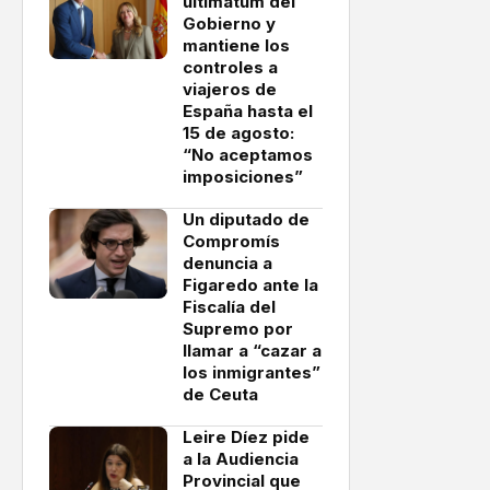
ultimátum del
Gobierno y
mantiene los
controles a
viajeros de
España hasta el
15 de agosto:
“No aceptamos
imposiciones”
Un diputado de
Compromís
denuncia a
Figaredo ante la
Fiscalía del
Supremo por
llamar a “cazar a
los inmigrantes”
de Ceuta
Leire Díez pide
a la Audiencia
Provincial que