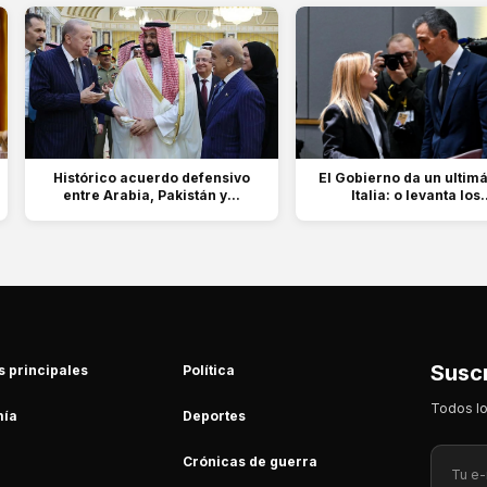
Histórico acuerdo defensivo
El Gobierno da un ultim
entre Arabia, Pakistán y...
Italia: o levanta los.
Suscr
s principales
Política
Todos lo
ía
Deportes
Crónicas de guerra