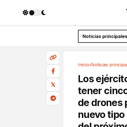
Noticias principale
Inicio
›
Noticias principa
Noticias principales
Los ejérci
𝕏
tener cinc
de drones 
nuevo tipo 
del próxim