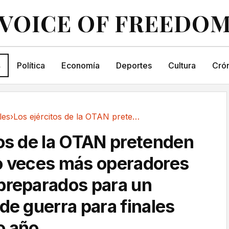
VOICE OF FREEDO
s
Política
Economía
Deportes
Cultura
Crón
les
›
Los ejércitos de la OTAN pretenden tener cinco...
tos de la OTAN pretenden
o veces más operadores
preparados para un
de guerra para finales
o año