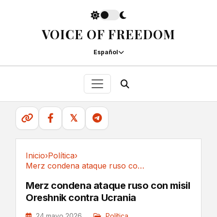
VOICE OF FREEDOM
Español
𝕏
Inicio
›
Política
›
Merz condena ataque ruso con misil Oreshnik...
Política
Merz condena ataque ruso con misil
Oreshnik contra Ucrania
24 mayo 2026
Política