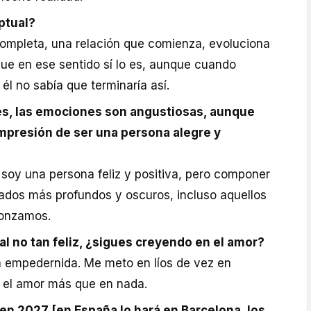
ptual?
completa, una relación que comienza, evoluciona
que en ese sentido sí lo es, aunque cuando
él no sabía que terminaría así.
es, las emociones son angustiosas, aunque
impresión de ser una persona alegre y
 soy una persona feliz y positiva, pero componer
lados más profundos y oscuros, incluso aquellos
gonzamos.
al no tan feliz, ¿sigues creyendo en el amor?
a empedernida. Me meto en líos de vez en
 el amor más que en nada.
en 2027 [en España lo hará en Barcelona, los