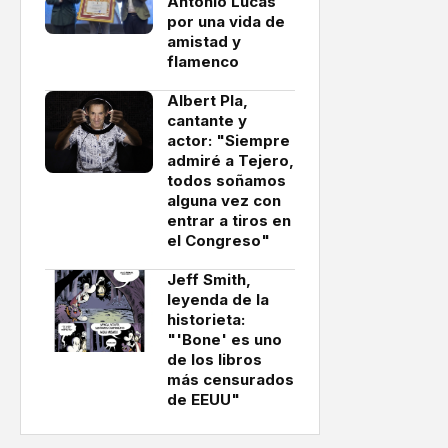
Antonio Lucas
por una vida de
amistad y
flamenco
Albert Pla,
cantante y
actor: "Siempre
admiré a Tejero,
todos soñamos
alguna vez con
entrar a tiros en
el Congreso"
Jeff Smith,
leyenda de la
historieta:
"'Bone' es uno
de los libros
más censurados
de EEUU"