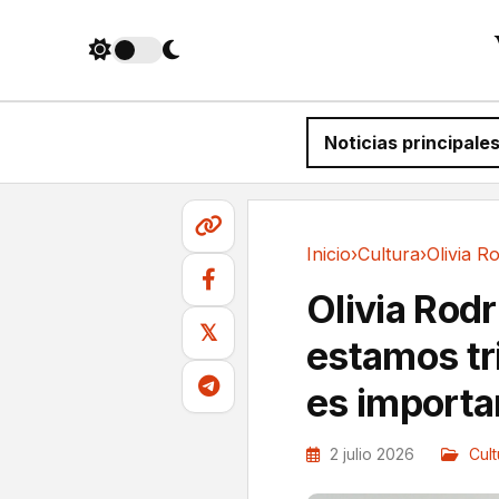
Noticias principale
Inicio
›
Cultura
›
Cultura
Olivia Rod
𝕏
estamos tr
es import
2 julio 2026
Cult