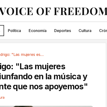
VOICE OF FREEDO
s
Política
Economía
Deportes
Cultura
Crón
Olivia Rodrigo: "Las mujeres estamos...
rigo: "Las mujeres
iunfando en la música y
ante que nos apoyemos"
ura