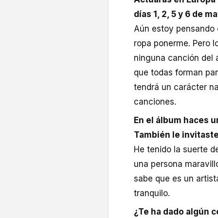
días 1, 2, 5 y 6 de m
Aún estoy pensando e
ropa ponerme. Pero lo
ninguna canción del á
que todas forman part
tendrá un carácter na
canciones.
En el álbum haces u
También le invitast
He tenido la suerte d
una persona maravil
sabe que es un artis
tranquilo.
¿Te ha dado algún 