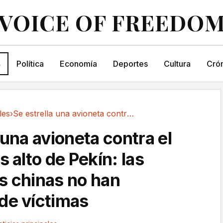
VOICE OF FREEDO
s
Política
Economía
Deportes
Cultura
Crón
les
›
Se estrella una avioneta contra el edificio...
 una avioneta contra el
s alto de Pekín: las
s chinas no han
de víctimas