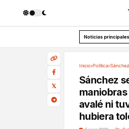
Noticias principale
Inicio
›
Política
›
Política
Sánchez se
𝕏
maniobras d
avalé ni tu
hubiera to