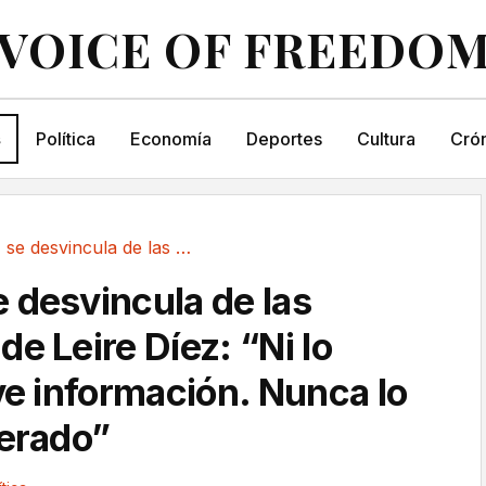
VOICE OF FREEDO
s
Política
Economía
Deportes
Cultura
Crón
Sánchez se desvincula de las maniobras de...
 desvincula de las
e Leire Díez: “Ni lo
ve información. Nunca lo
lerado”