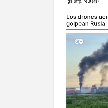
gs (afp, reuters)
Los drones ucr
golpean Rusia