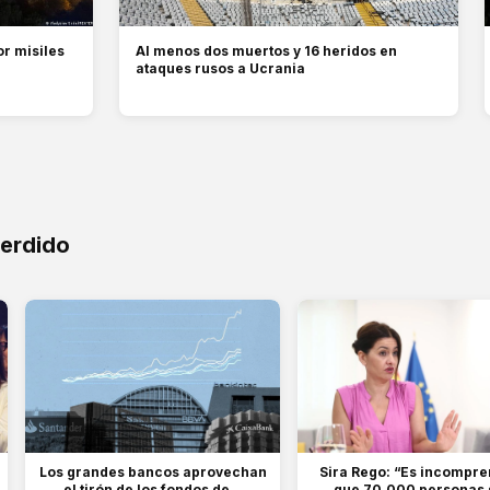
or misiles
Al menos dos muertos y 16 heridos en
ataques rusos a Ucrania
perdido
Los grandes bancos aprovechan
Sira Rego: “Es incompre
el tirón de los fondos de...
que 70.000 personas s