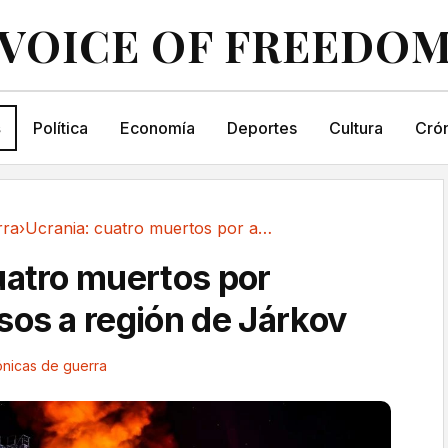
VOICE OF FREEDO
s
Política
Economía
Deportes
Cultura
Crón
rra
›
Ucrania: cuatro muertos por ataques rusos a...
uatro muertos por
sos a región de Járkov
ónicas de guerra