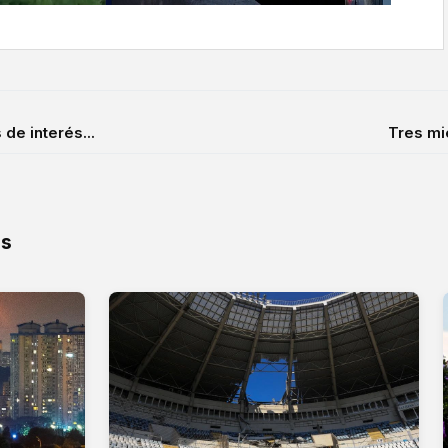
de interés...
Tres mie
os